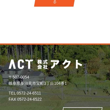
る
〒507-0054
岐阜県多治見市宝町3丁目104番1
TEL
0572-24-6511
FAX 0572-24-6522