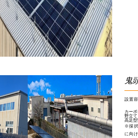
鬼
設置容
カーポ
野立て
高足型
※採
に向