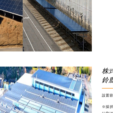
株
鈴
設置容量
※採
に向