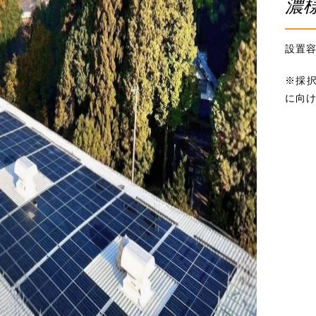
濃
設置容量
※採
に向