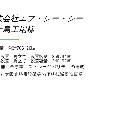
式会社エフ・シー・シー
ケ島工場様
：合計706.26㎾

5年設置　野立て　設置容量：359.34㎾

6年設置　野立て　設置容量：346.92㎾
択補助金事業：ストレージパリティの達成
けた太陽光発電設備等の価格低減促進事業