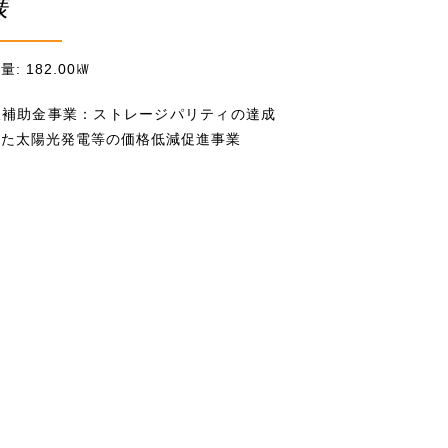
様
: 182.00㎾
択補助金事業：ストレージパリティの達成
けた太陽光発電等の価格低減促進事業