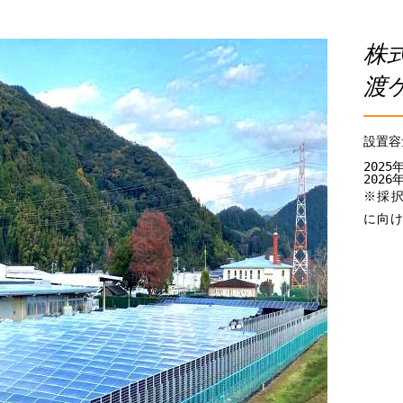
株
渡
設置容量
202
202
※採
に向